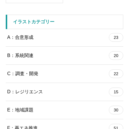
イラストカテゴリー
A：合意形成
23
B：系統関連
20
C：調査・開発
22
D：レジリエンス
15
E：地域課題
30
F：再エネ推進
51