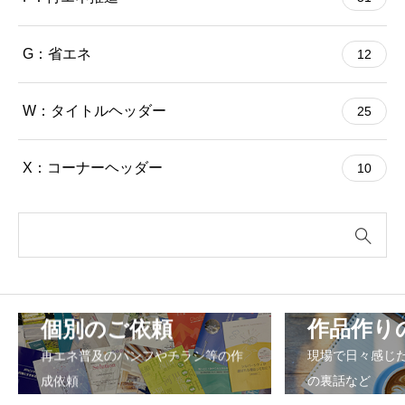
G：省エネ
12
W：タイトルヘッダー
25
X：コーナーヘッダー
10
個別のご依頼
作品作り
再エネ普及のパンフやチラシ等の作
現場で日々感じ
成依頼
の裏話など