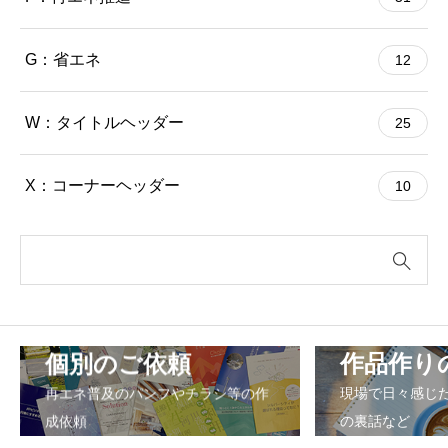
G：省エネ
12
W：タイトルヘッダー
25
X：コーナーヘッダー
10
個別のご依頼
作品作り
再エネ普及のパンフやチラシ等の作
現場で日々感じ
成依頼
の裏話など