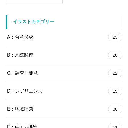
イラストカテゴリー
A：合意形成
23
B：系統関連
20
C：調査・開発
22
D：レジリエンス
15
E：地域課題
30
F：再エネ推進
51