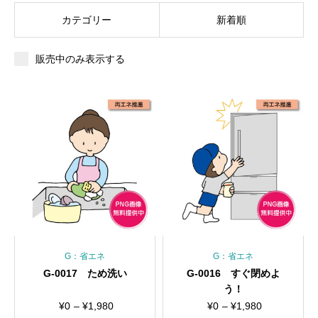
カテゴリー
新着順
販売中のみ表示する
G：省エネ
G：省エネ
G-0017 ため洗い
G-0016 すぐ閉めよ
う！
価
価
¥
0
–
¥
1,980
¥
0
–
¥
1,980