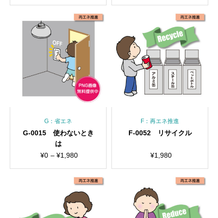
格
格
帯:
帯:
¥0
¥0
–
–
¥1,980
¥1,980
G：省エネ
F：再エネ推進
G-0015 使わないとき
F-0052 リサイクル
は
価
¥
0
–
¥
1,980
¥
1,980
格
帯:
¥0
–
¥1,980