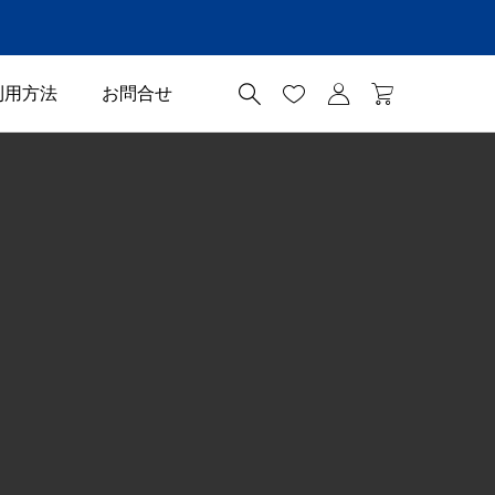




利用方法
お問合せ