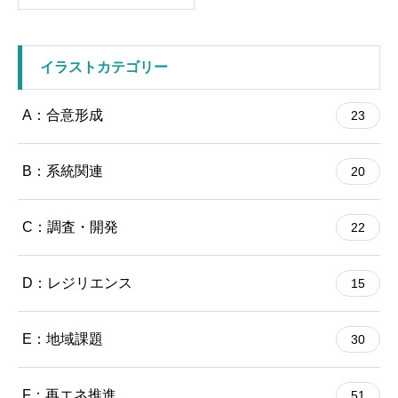
イラストカテゴリー
A：合意形成
23
B：系統関連
20
C：調査・開発
22
D：レジリエンス
15
E：地域課題
30
F：再エネ推進
51