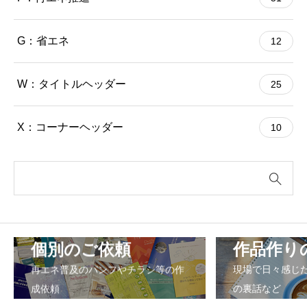
G：省エネ
12
W：タイトルヘッダー
25
X：コーナーヘッダー
10
個別のご依頼
作品作り
再エネ普及のパンフやチラシ等の作
現場で日々感じ
成依頼
の裏話など