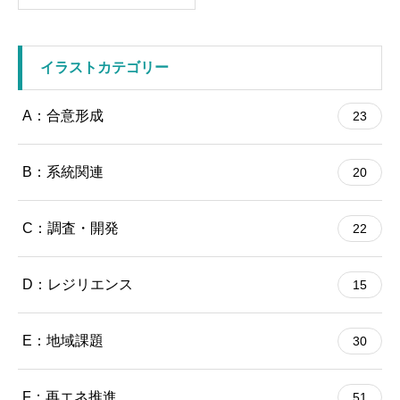
イラストカテゴリー
A：合意形成
23
B：系統関連
20
C：調査・開発
22
D：レジリエンス
15
E：地域課題
30
F：再エネ推進
51