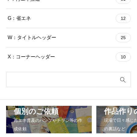
G：省エネ
12
W：タイトルヘッダー
25
X：コーナーヘッダー
10
個別のご依頼
作品作り
再エネ普及のパンフやチラシ等の作
現場で日々感じ
成依頼
の裏話など