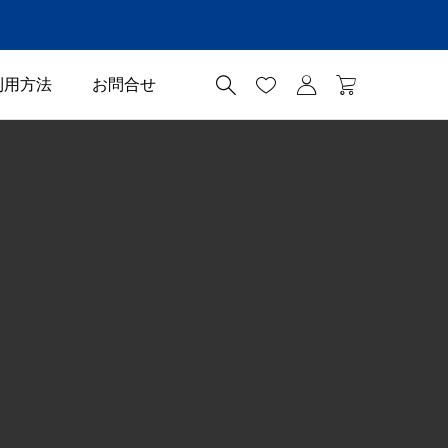




利用方法
お問合せ