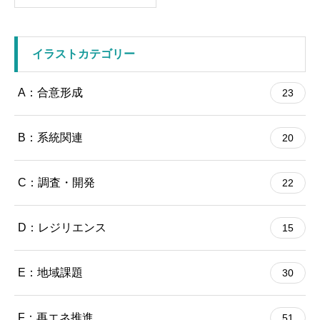
格
帯:
¥0
–
イラストカテゴリー
¥1,980
A：合意形成
23
B：系統関連
20
C：調査・開発
22
D：レジリエンス
15
E：地域課題
30
F：再エネ推進
51