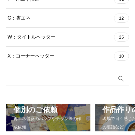
G：省エネ
12
W：タイトルヘッダー
25
X：コーナーヘッダー
10
個別のご依頼
作品作り
再エネ普及のパンフやチラシ等の作
現場で日々感じ
成依頼
の裏話など