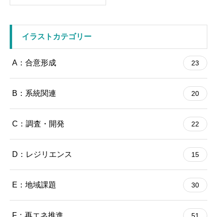
イラストカテゴリー
A：合意形成
23
B：系統関連
20
C：調査・開発
22
D：レジリエンス
15
E：地域課題
30
F：再エネ推進
51