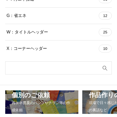
G：省エネ
12
W：タイトルヘッダー
25
X：コーナーヘッダー
10
個別のご依頼
作品作り
再エネ普及のパンフやチラシ等の作
現場で日々感じ
成依頼
の裏話など