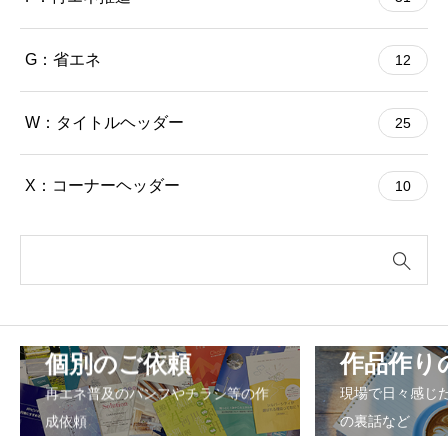
G：省エネ
12
W：タイトルヘッダー
25
X：コーナーヘッダー
10
個別のご依頼
作品作り
再エネ普及のパンフやチラシ等の作
現場で日々感じ
成依頼
の裏話など