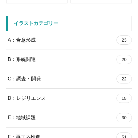
イラストカテゴリー
A：合意形成
23
B：系統関連
20
C：調査・開発
22
D：レジリエンス
15
E：地域課題
30
F：再エネ推進
51