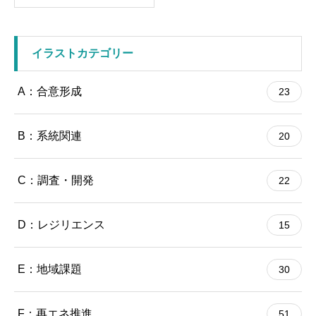
イラストカテゴリー
A：合意形成
23
B：系統関連
20
C：調査・開発
22
D：レジリエンス
15
E：地域課題
30
F：再エネ推進
51