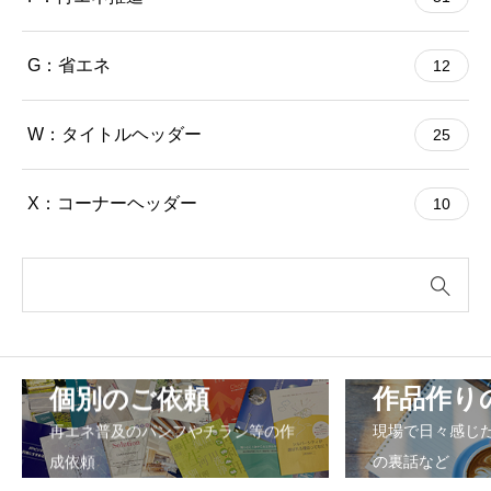
G：省エネ
12
W：タイトルヘッダー
25
X：コーナーヘッダー
10
個別のご依頼
作品作り
再エネ普及のパンフやチラシ等の作
現場で日々感じ
成依頼
の裏話など