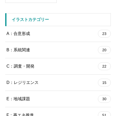
イラストカテゴリー
A：合意形成
23
B：系統関連
20
C：調査・開発
22
D：レジリエンス
15
E：地域課題
30
F：再エネ推進
51