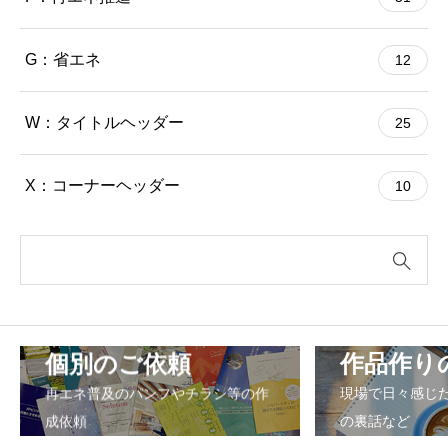
G：省エネ
12
W：タイトルヘッダー
25
X：コーナーヘッダー
10
個別のご依頼
作品作り
再エネ普及のパンフやチラシ等の作
現場で日々感じ
成依頼
の裏話など