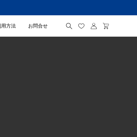




利用方法
お問合せ