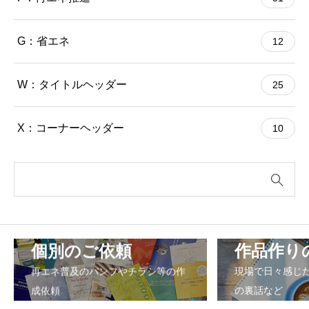
G：省エネ
12
W：タイトルヘッダー
25
X：コーナーヘッダー
10
個別のご依頼
作品作り
再エネ普及のパンフやチラシ等の作
現場で日々感じ
成依頼
の裏話など