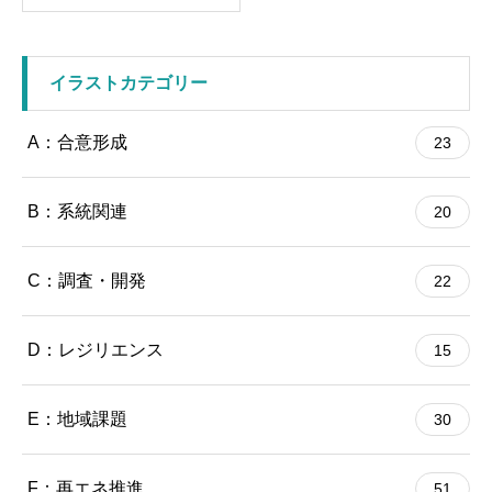
イラストカテゴリー
A：合意形成
23
B：系統関連
20
C：調査・開発
22
D：レジリエンス
15
E：地域課題
30
F：再エネ推進
51