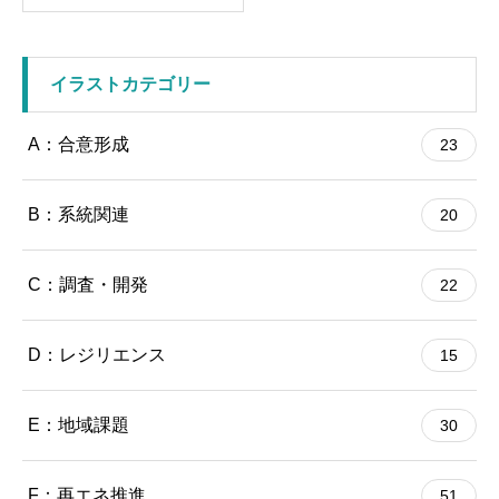
イラストカテゴリー
A：合意形成
23
B：系統関連
20
C：調査・開発
22
D：レジリエンス
15
E：地域課題
30
F：再エネ推進
51