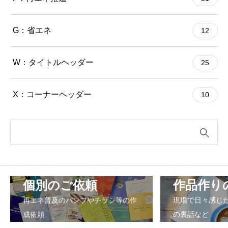
G：省エネ
12
W：タイトルヘッダー
25
X：コーナーヘッダー
10
個別のご依頼
作品作り
再エネ普及のパンフやチラシ等の作
現場で日々感じ
成依頼
の裏話など