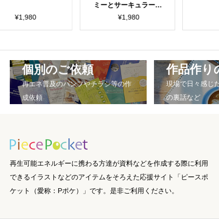
ミーとサーキュラーエ
コノミー
¥
1,980
¥
1,980
¥
1,9
個別のご依頼
作品作り
再エネ普及のパンフやチラシ等の作
現場で日々感じ
成依頼
の裏話など
再生可能エネルギーに携わる方達が資料などを作成する際に利用
できるイラストなどのアイテムをそろえた応援サイト「ピースポ
ケット（愛称：Pポケ）」です。是非ご利用ください。