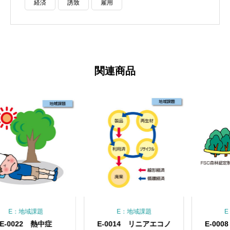
経済
誘致
雇用
関連商品
：地域課題
E：地域課題
E：地域
022 熱中症
E-0014 リニアエコノ
E-0008 F