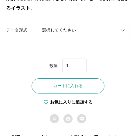
るイラスト。
データ形式
数量
E-
0029
カートに入れる
地
域
お気に入りに追加する
雇
用



創
出