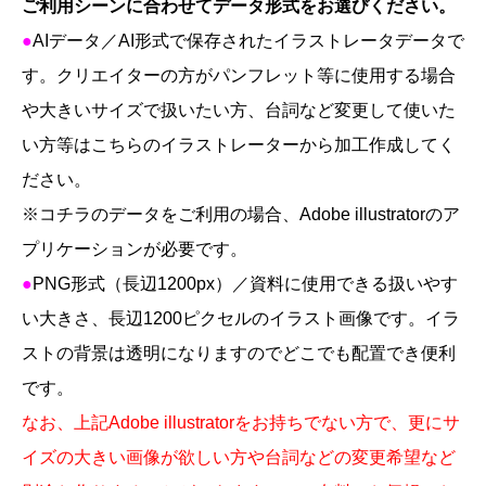
個
ご利用シーンに合わせてデータ形式をお選びください。
●
AI
データ／
AI
形式で保存されたイラストレータデータで
す。クリエイターの方がパンフレット等に使用する場合
や大きいサイズで扱いたい方、台詞など変更して使いた
い方等はこちらのイラストレーターから加工作成してく
ださい。
※
コチラのデータをご利用の場合、
Adobe illustrator
のア
プリケーションが必要です。
●
PNG
形式（長辺1200
px
）／資料に使用できる扱いやす
い大きさ、長辺
1200
ピクセルのイラスト画像です。
イラ
ストの背景は透明になりますのでどこでも配置でき便利
です。
なお、上記
Adobe illustrator
をお持ちでない方で、更にサ
イズの大きい画像が欲しい方や台詞などの変更希望など