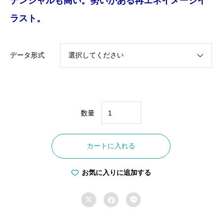
テンシャルも高い。勢いがある再エネイメージイ
ラスト。
データ形式
数量
F-
0011
カートに入れる
再
エ
お気に入りに追加する
ネ
ポ



テ
ン