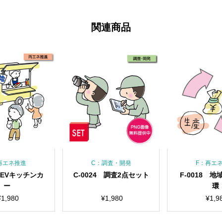
関連商品
調査・開発
F：再エネ推進
F：再エ
4 調査2点セット
F-0018 地域内経済循
F-0005 
環
（文字
¥
1,980
¥
1,980
¥
1,9