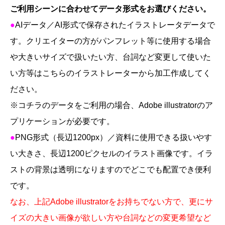
シ
ご利用シーンに合わせてデータ形式をお選びください。
ャ
●
AI
データ／
AI
形式で保存されたイラストレータデータで
ル
す。クリエイターの方がパンフレット等に使用する場合
個
や大きいサイズで扱いたい方、台詞など変更して使いた
い方等はこちらのイラストレーターから加工作成してく
ださい。
※
コチラのデータをご利用の場合、
Adobe illustrator
のア
プリケーションが必要です。
●
PNG
形式（長辺1200
px
）／資料に使用できる扱いやす
い大きさ、長辺
1200
ピクセルのイラスト画像です。
イラ
ストの背景は透明になりますのでどこでも配置でき便利
です。
なお、上記
Adobe illustrator
をお持ちでない方で、更にサ
イズの大きい画像が欲しい方や台詞などの変更希望など