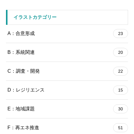
イラストカテゴリー
A：合意形成
23
B：系統関連
20
C：調査・開発
22
D：レジリエンス
15
E：地域課題
30
F：再エネ推進
51