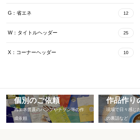
G：省エネ
12
W：タイトルヘッダー
25
X：コーナーヘッダー
10
個別のご依頼
作品作り
再エネ普及のパンフやチラシ等の作
現場で日々感じ
成依頼
の裏話など