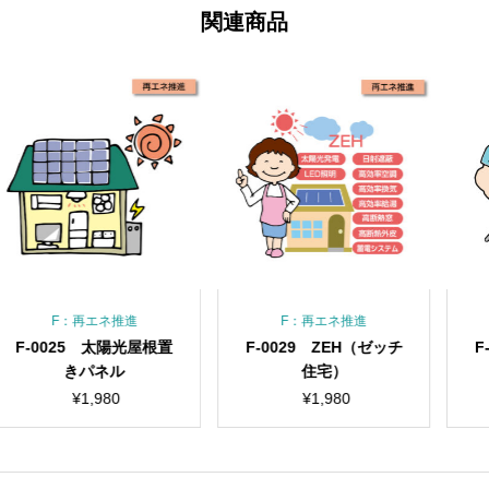
関連商品
再エネ推進
F：再エネ推進
F：再エ
5 太陽光屋根置
F-0029 ZEH（ゼッチ
F-0024 
パネル
住宅）
ートラ
¥
1,980
¥
1,980
¥
1,9