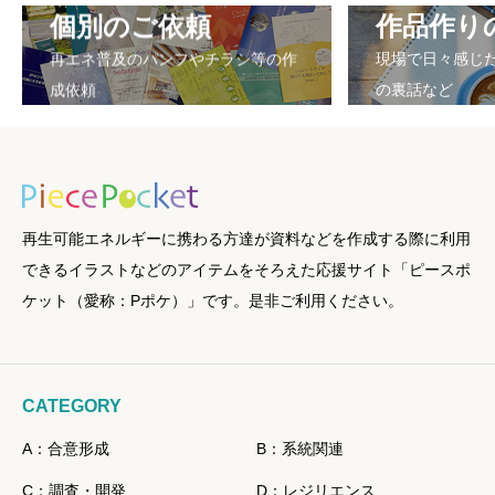
個別のご依頼
作品作り
再エネ普及のパンフやチラシ等の作
現場で日々感じ
成依頼
の裏話など
再生可能エネルギーに携わる方達が資料などを作成する際に利用
できるイラストなどのアイテムをそろえた応援サイト「ピースポ
ケット（愛称：Pポケ）」です。是非ご利用ください。
CATEGORY
A：合意形成
B：系統関連
C：調査・開発
D：レジリエンス