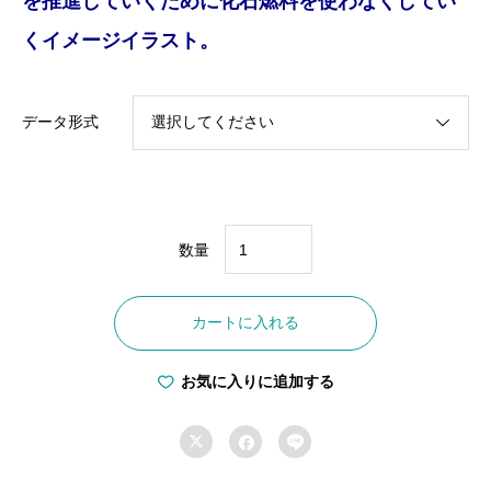
を推進していくために化石燃料を使わなくしてい
くイメージイラスト。
データ形式
数量
F-
0002
カートに入れる
化
石
お気に入りに追加する
燃
料



に
は