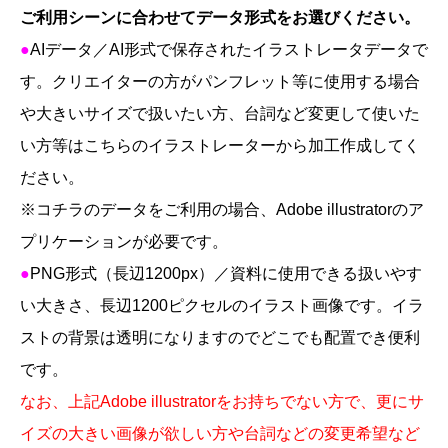
頼
ご利用シーンに合わせてデータ形式をお選びください。
ら
●
AI
データ／
AI
形式で保存されたイラストレータデータで
な
す。クリエイターの方がパンフレット等に使用する場合
い
や大きいサイズで扱いたい方、台詞など変更して使いた
個
い方等はこちらのイラストレーターから加工作成してく
ださい。
※
コチラのデータをご利用の場合、
Adobe illustrator
のア
プリケーションが必要です。
●
PNG
形式（長辺1200
px
）／資料に使用できる扱いやす
い大きさ、長辺
1200
ピクセルのイラスト画像です。
イラ
ストの背景は透明になりますのでどこでも配置でき便利
です。
なお、上記
Adobe illustrator
をお持ちでない方で、更にサ
イズの大きい画像が欲しい方や台詞などの変更希望など