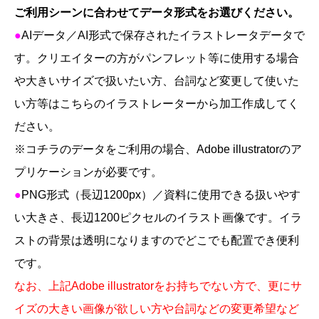
ご利用シーンに合わせてデータ形式をお選びください。
●
AI
データ／
AI
形式で保存されたイラストレータデータで
す。クリエイターの方がパンフレット等に使用する場合
や大きいサイズで扱いたい方、台詞など変更して使いた
い方等はこちらのイラストレーターから加工作成してく
ださい。
※
コチラのデータをご利用の場合、
Adobe illustrator
のア
プリケーションが必要です。
●
PNG
形式（長辺1200
px
）／資料に使用できる扱いやす
い大きさ、長辺
1200
ピクセルのイラスト画像です。
イラ
ストの背景は透明になりますのでどこでも配置でき便利
です。
なお、上記
Adobe illustrator
をお持ちでない方で、更にサ
イズの大きい画像が欲しい方や台詞などの変更希望など