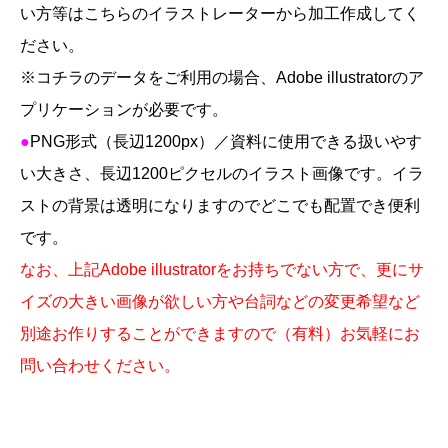
い方等はこちらのイラストレーターから加工作成してく
ださい。
※
コチラのデータをご利用の場合、
Adobe illustrator
のア
プリケーションが必要です。
●
PNG
形式（長辺1200
px
）／資料に使用できる扱いやす
い大きさ、長辺
1200
ピクセルのイラスト画像です。
イラ
ストの背景は透明になりますのでどこでも配置でき便利
です。
なお、上記
Adobe illustrator
をお持ちでない方で、更にサ
イズの大きい画像が欲しい方や台詞などの変更希望など
別途お作りすることができますので（有料）お気軽にお
問い合わせください。