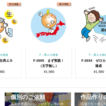
再エネ推進
F：再エネ推進
F：再エ
05 まず実践！
F-0034 ゼロカーボン
F-0015 
字無し）
達成
ートラ
¥
1,980
¥
1,980
¥
1,9
個別のご依頼
作品作り
再エネ普及のパンフやチラシ等の作
現場で日々感じ