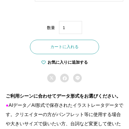
数量
F-
0025
カートに入れる
太
陽
お気に入りに追加する
光
屋



根
置
き
ご利用シーンに合わせてデータ形式をお選びください。
パ
●
AI
データ／
AI
形式で保存されたイラストレータデータで
ネ
す。クリエイターの方がパンフレット等に使用する場合
ル
や大きいサイズで扱いたい方、台詞など変更して使いた
個