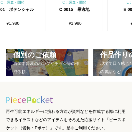
調査・開発
C：調査・開発
E：地域
1 ポテンシャル
C-0015 最適地
E-000
¥
1,980
¥
1,980
¥
1,9
個別のご依頼
作品作り
再エネ普及のパンフやチラシ等の作
現場で日々感じ
成依頼
の裏話など
再生可能エネルギーに携わる方達が資料などを作成する際に利用
できるイラストなどのアイテムをそろえた応援サイト「ピースポ
ケット（愛称：Pポケ）」です。是非ご利用ください。