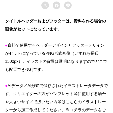



ボ
ン
で
タイトルヘッダーおよびフッターは、資料を作る場合の
ク
画像がセットになっています。
リ
ー
●
資料で使用するヘッダーデザインとフッターデザイン
ン
がセットになっているPNG形式画像（いずれも長辺
な
1500px）。イラストの背景は透明になりますのでどこで
わ
も配置でき便利です。
が
街・
わ
●
AI
データ／
AI
形式で保存されたイラストレータデータで
が
す。クリエイターの方がパンフレット等に使用する場合
地
や大きいサイズで扱いたい方等はこちらのイラストレー
球
ターから加工作成してください。
※
コチラのデータをご
個