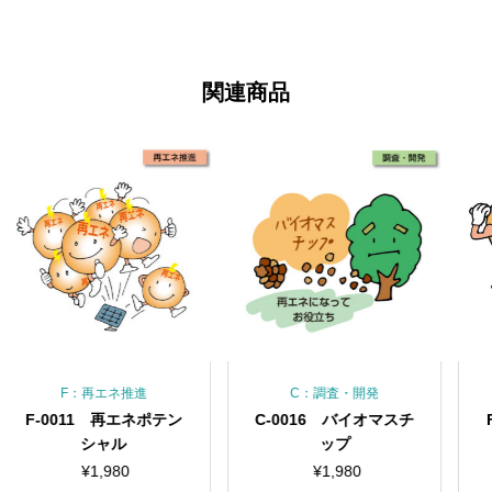
関連商品
再エネ推進
C：調査・開発
F：再エ
1 再エネポテン
C-0016 バイオマスチ
F-0002 
シャル
ップ
頼ら
¥
1,980
¥
1,980
¥
1,9