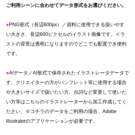
ら
ご利用シーンに合わせてデータ形式をお選びください。
個
●
PNG
形式（長辺
600px
）／資料に使用できる扱いやす
い大きさ、長辺600ピクセルのイラスト画像です。イラ
ストの背景は透明になりますのでどこでも配置でき便利
です。
●
AI
データ／
AI
形式で保存されたイラストレータデータで
す。クリエイターの方がパンフレット等に使用する場合
や大きいサイズで扱いたい方、台詞など変更して使いた
い方等はこちらのイラストレーターから加工作成してく
ださい。
※
コチラのデータをご利用の場合、
Adobe
illustrator
のアプリケーションが必要です。