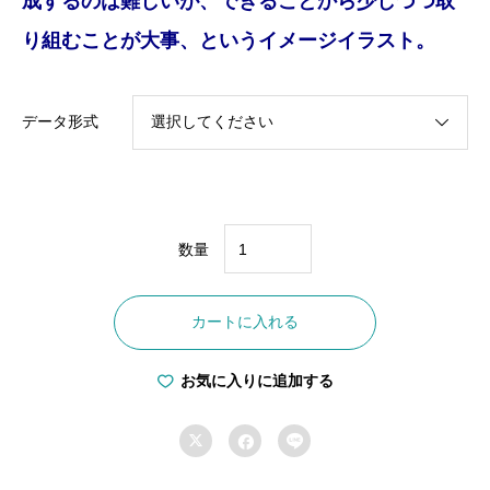
成するのは難しいが、できることから少しづつ取
り組むことが大事、というイメージイラスト。
データ形式
数量
G-
0006
カートに入れる
小
さ
お気に入りに追加する
な
こ



と
か